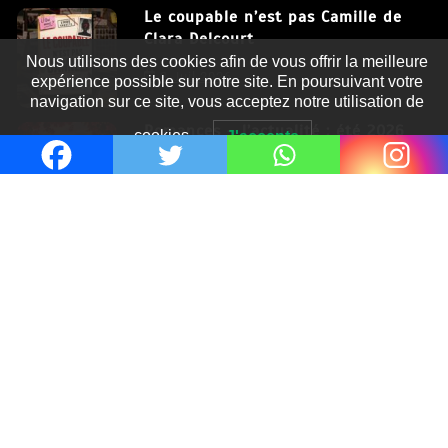
Le coupable n’est pas Camille de
Clara Delcourt
Nous utilisons des cookies afin de vous offrir la meilleure
8 Juil 2026
expérience possible sur notre site. En poursuivant votre
navigation sur ce site, vous acceptez notre utilisation de
Romances – l’actualité : été 2026
cookies.
J'accepte
6 Juil 2026
Thrillers – l’actualité : été 2026
4 Juil 2026
Le coupable n’est pas Camille de
Clara Delcourt