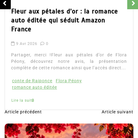
Partager, me
d’Emily Blai
 pétales d’or : la romance
ainsi que l’ac
ée qui séduit Amazon
Lire la suite
0
rci !Fleur aux pétales d’or de Flora
uvrez notre avis, la présentation
ette romance ainsi que l’accès direct...
ponce
Flora Péony
 éditée
Article précédent
Article suivant
N
a
v