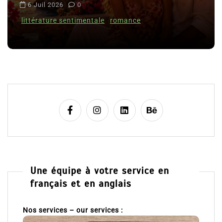
i
Clara Delcourt
c
l
8 Juil 2026
0
e
Une équipe à votre service en
français et en anglais
Nos services – our services :