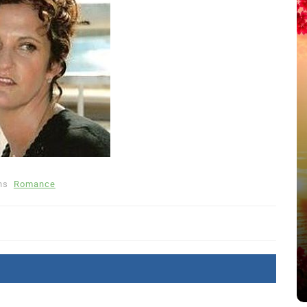
ns
Romance
été
Dans
Thriller
Le coupable n’est pas Camille
de Clara Delcourt
8 Juil 2026
0