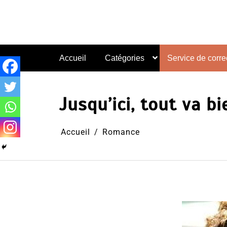
Aller
au
contenu
Accueil
Catégories
Service de correc
Jusqu’ici, tout va b
Accueil
Romance