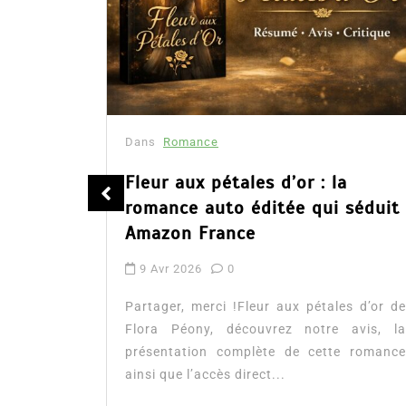
Dans
Romance
été
Fleur aux pétales d’or : la
romance auto éditée qui séduit
Amazon France
9 Avr 2026
0
tualité :
es à lire
Partager, merci !Fleur aux pétales d’or de
mour, les
Flora Péony, découvrez notre avis, la
présentation complète de cette romance
ainsi que l’accès direct...