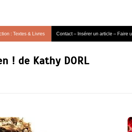
tion : Textes & Livres
Contact – Insérer un article – Faire 
ien ! de Kathy DORL