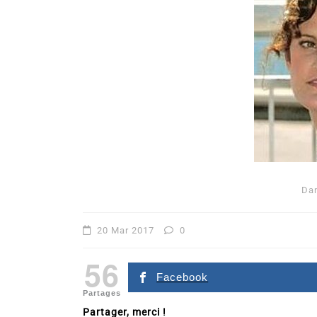
Dans
Romance
Da
Romances – l’actualité : 
2026
20 Mar 2017
0
6 Juil 2026
0
56
littérature sentimentale
romance
Facebook
Partages
Partager, merci !