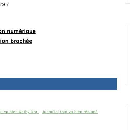
ité ?
ion numérique
sion brochée
ut va bien Kathy Dorl
Jusqu'ici tout va bien résumé