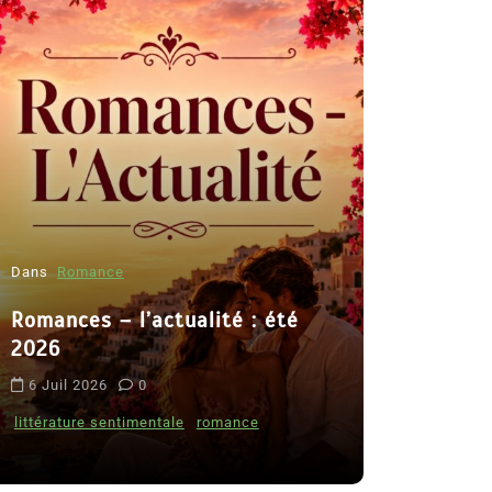
Dans
Romance
Romances – l’actualité : été
Dans
Thriller
2026
Le coupab
6 Juil 2026
0
de Clara 
littérature sentimentale
romance
8 Juil 2026