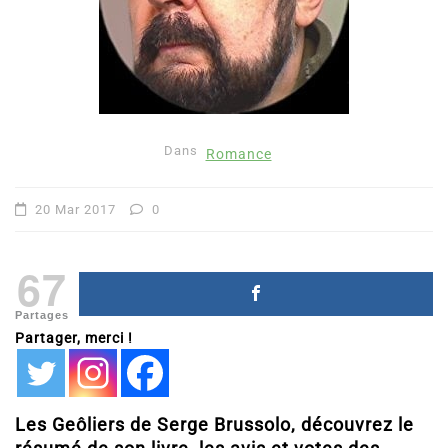
Dans
Romance
20 Mar 2017
0
67
Partages
Partager, merci !
Les Geôliers de Serge Brussolo, découvrez le