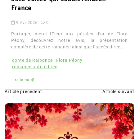
France
9 Avr 2026
0
Partager, merci !Fleur aux pétales d’or de Flora
Péony, découvrez notre avis, la présentation
complète de cette romance ainsi que l’accès direct...
conte de Raiponce
Flora Péony
romance auto éditée
Lire la suite
Article précédent
Article suivant
N
a
v
i
g