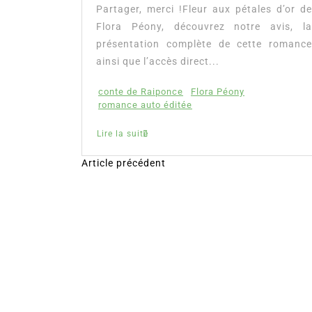
es à lire
Partager, merci !Fleur aux pétales d’or de
mour, les
Flora Péony, découvrez notre avis, la
présentation complète de cette romance
ainsi que l’accès direct...
conte de Raiponce
Flora Péony
romance auto éditée
Lire la suite
Article précédent
N
a
v
i
g
a
t