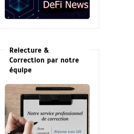
Hannah 
Lire la suite
Lire la su
Relecture &
Correction par notre
équipe