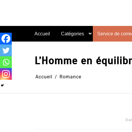
Aller
au
contenu
Accueil
Catégories
Service de correc
L’Homme en équilibr
Accueil
Romance
Da