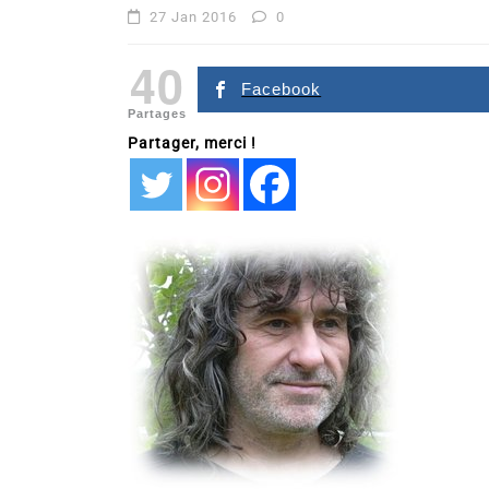
27 Jan 2016
0
40
Facebook
Partages
Partager, merci !
Dans
Romance
Romances – l’actualité : 
2026
6 Juil 2026
0
littérature sentimentale
romance