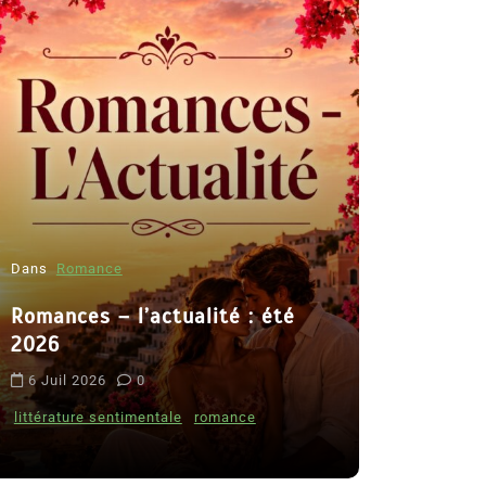
Dans
Romance
Romances – l’actualité : été
Dans
Thriller
2026
Le coupab
6 Juil 2026
0
de Clara 
littérature sentimentale
romance
8 Juil 2026