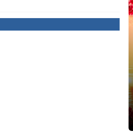
été
Dans
Thriller
Le coupable n’est pas Camille
de Clara Delcourt
8 Juil 2026
0