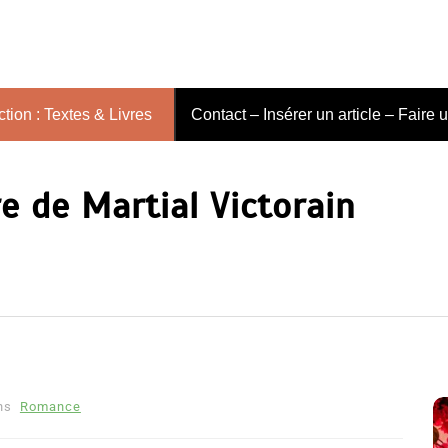
tion : Textes & Livres
Contact – Insérer un article – Faire 
e de Martial Victorain
ns
Romance