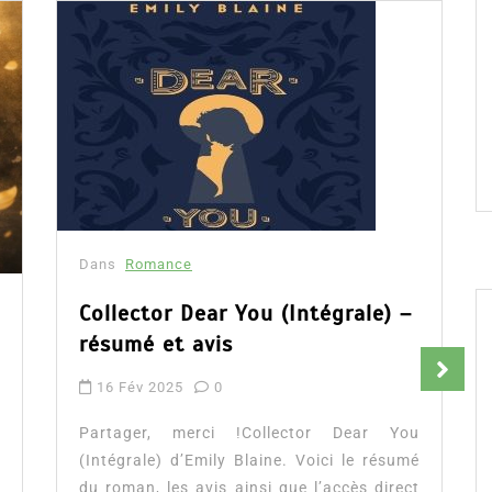
Dans
Romance
Collector Dear You (Intégrale) –
résumé et avis
16 Fév 2025
0
Partager, merci !Collector Dear You
(Intégrale) d’Emily Blaine. Voici le résumé
du roman, les avis ainsi que l’accès direct