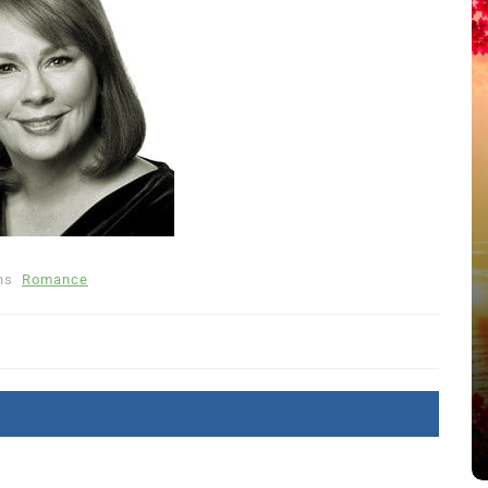
ns
Romance
été
Dans
Thriller
Le coupable n’est pas Camille
de Clara Delcourt
8 Juil 2026
0