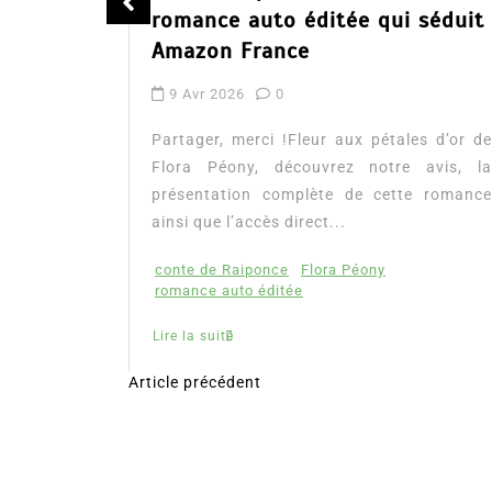
romance auto éditée qui séduit
Amazon France
9 Avr 2026
0
tualité :
es à lire
Partager, merci !Fleur aux pétales d’or de
mour, les
Flora Péony, découvrez notre avis, la
présentation complète de cette romance
ainsi que l’accès direct...
conte de Raiponce
Flora Péony
romance auto éditée
Lire la suite
Article précédent
N
a
v