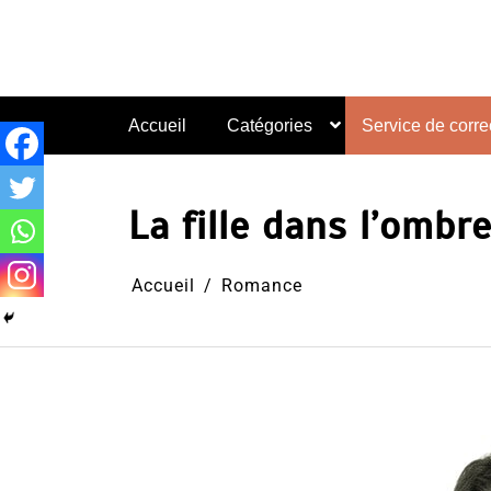
Aller
au
contenu
Accueil
Catégories
Service de correc
La fille dans l’ombr
Accueil
Romance