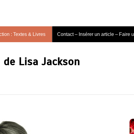
tion : Textes & Livres
Contact – Insérer un article – Faire 
e de Lisa Jackson