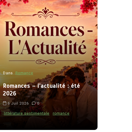
Dans
Romance
Romances – l’actualité : été
Dans
Thriller
2026
Le coupab
6 Juil 2026
0
de Clara 
littérature sentimentale
romance
8 Juil 2026