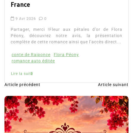
Lire 
ance
Avr 2026
0
ager, merci !Fleur aux pétales d’or de Flora
ny, découvrez notre avis, la présentation
lète de cette romance ainsi que l’accès direct...
te de Raiponce
Flora Péony
ance auto éditée
la suite
Article précédent
Article suivant
N
a
v
i
g