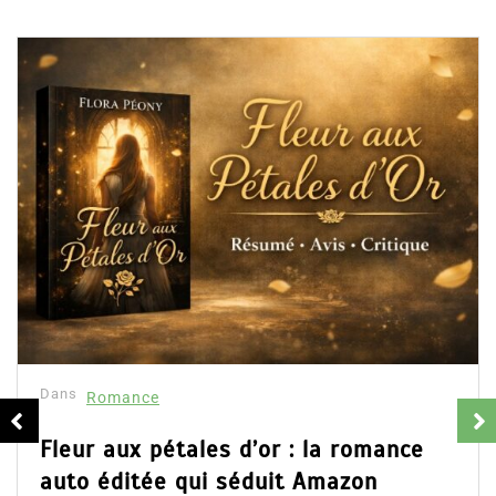
Dan
Col
rés
16
s
Romance
Part
d’Em
ur aux pétales d’or : la romance
ains
o éditée qui séduit Amazon