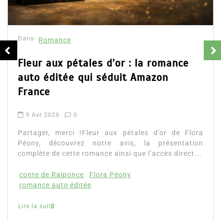
Dans
Romance
Fleur aux pétales d’or : la romance
auto éditée qui séduit Amazon
France
9 Avr 2026
0
Partager, merci !Fleur aux pétales d’or de Flora
Péony, découvrez notre avis, la présentation
complète de cette romance ainsi que l’accès direct...
conte de Raiponce
Flora Péony
romance auto éditée
Lire la suite