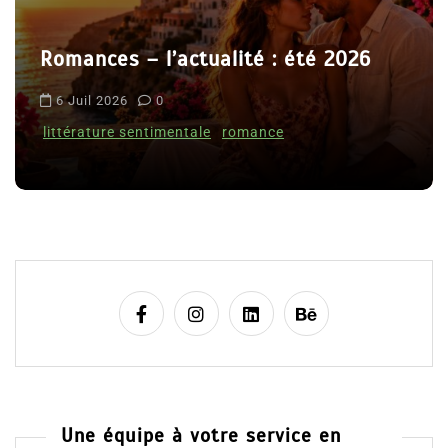
a
r
ctualité : été 2026
t
Le coupable n’est
i
Clara Delcourt
c
tale
romance
l
8 Juil 2026
0
e
Une équipe à votre service en