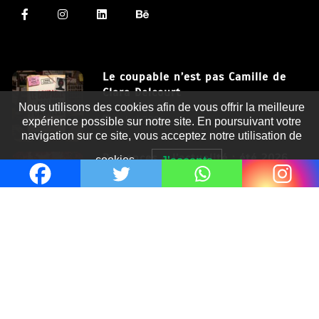
Le coupable n’est pas Camille de
Clara Delcourt
Nous utilisons des cookies afin de vous offrir la meilleure
8 Juil 2026
expérience possible sur notre site. En poursuivant votre
navigation sur ce site, vous acceptez notre utilisation de
Romances – l’actualité : été 2026
cookies.
J'accepte
6 Juil 2026
Thrillers – l’actualité : été 2026
4 Juil 2026