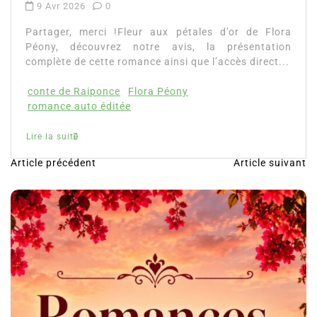
2026
0
, merci !Fleur aux pétales d’or de Flora
découvrez notre avis, la présentation
 de cette romance ainsi que l’accès direct...
e Raiponce
Flora Péony
 auto éditée
ite
Article précédent
Article suivant
N
a
v
i
g
a
t