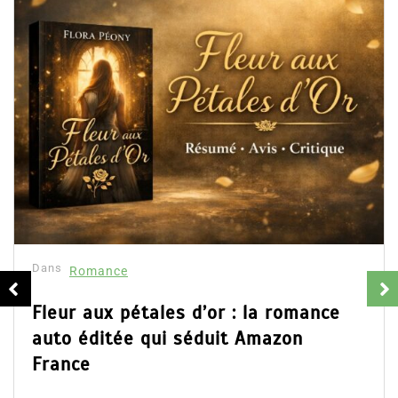
Dans
Ro
Collec
résum
16 Fév
mance
Partage
d’Emily 
aux pétales d’or : la romance
ainsi que
éditée qui séduit Amazon
Lire la su
e