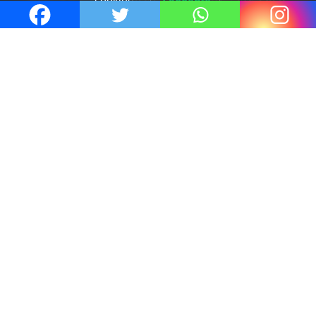
cookies.
J'accepte
6 Juil 2026
Thrillers – l’actualité : été 2026
4 Juil 2026
Le coupable n’est pas Camille de
Clara Delcourt
0
Romances – l’actualité : été 2026
0