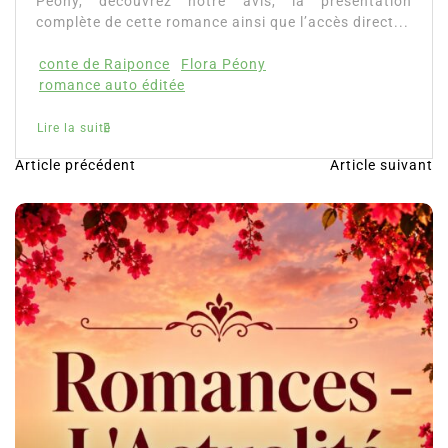
Péony, découvrez notre avis, la présentation
complète de cette romance ainsi que l’accès direct...
conte de Raiponce
Flora Péony
romance auto éditée
Lire la suite
Article précédent
Article suivant
N
a
v
i
g
a
t
i
o