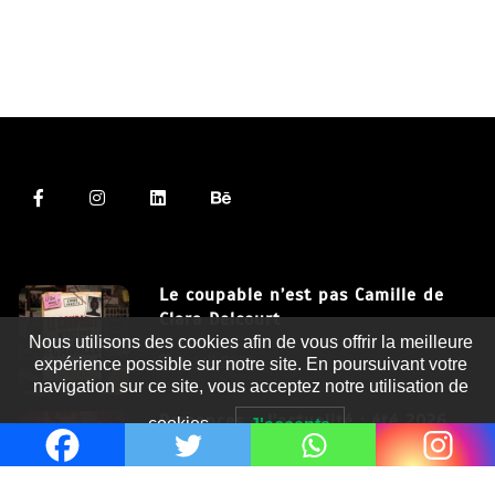
Le coupable n’est pas Camille de
Clara Delcourt
Nous utilisons des cookies afin de vous offrir la meilleure
8 Juil 2026
expérience possible sur notre site. En poursuivant votre
navigation sur ce site, vous acceptez notre utilisation de
Romances – l’actualité : été 2026
cookies.
J'accepte
6 Juil 2026