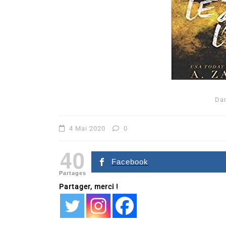
Da
Dans
Romance
4 Mai 2020
0
Romances – l’actualité : 
40
2026
Facebook
Partages
6 Juil 2026
0
Partager, merci !
littérature sentimentale
romance