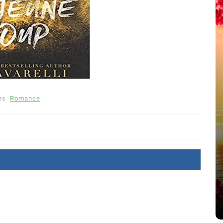
ns
Romance
été
Dans
Thriller
Le coupable n’est pas Camille
de Clara Delcourt
8 Juil 2026
0