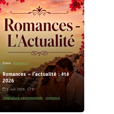
Dans
Romance
Romances – l’actualité : été
Dans
Thriller
2026
Le coupab
6 Juil 2026
0
de Clara 
littérature sentimentale
romance
8 Juil 2026