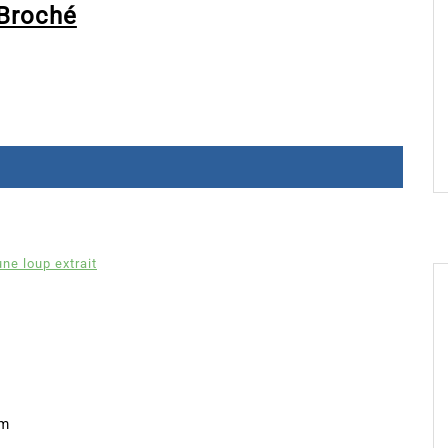
Broché
une loup extrait
om