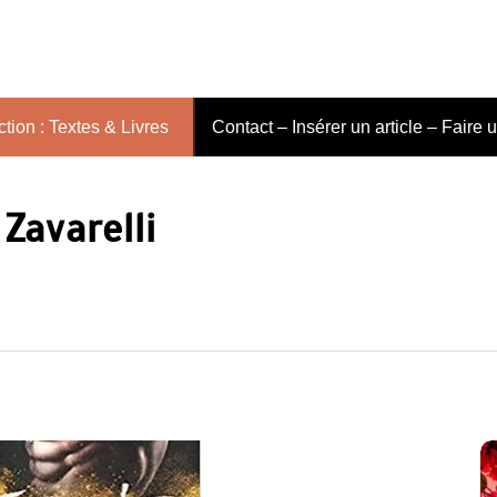
tion : Textes & Livres
Contact – Insérer un article – Faire 
Zavarelli