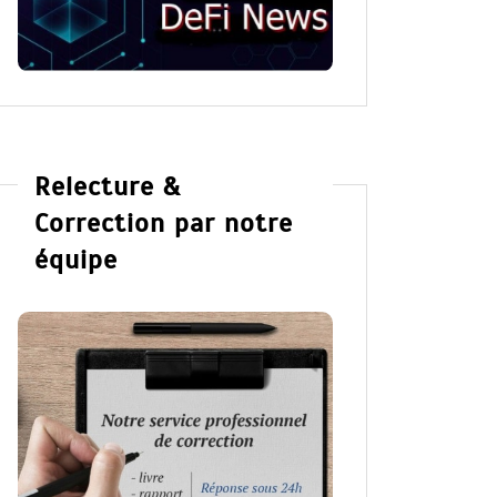
Relecture &
Correction par notre
équipe
Dans
Romance
Dans
Ro
The Right Move de Liz
Wildfi