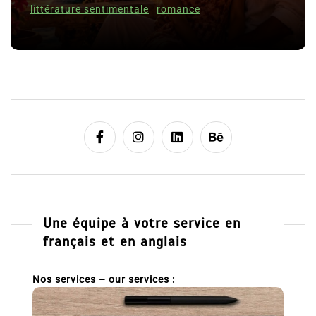
c
littérature sentimentale
romance
l
8 
e
Une équipe à votre service en
français et en anglais
Nos services – our services :