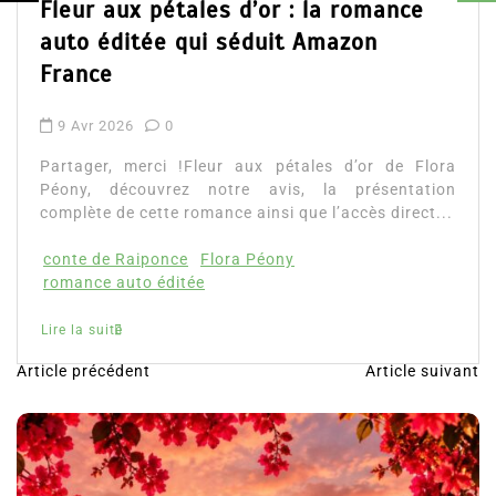
Fleur aux pétales d’or : la romance
auto éditée qui séduit Amazon
France
9 Avr 2026
0
Partager, merci !Fleur aux pétales d’or de Flora
Péony, découvrez notre avis, la présentation
complète de cette romance ainsi que l’accès direct...
conte de Raiponce
Flora Péony
romance auto éditée
Lire la suite
Article précédent
Article suivant
N
a
v
i