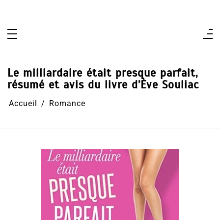
Aller
au
contenu
Le milliardaire était presque parfait,
résumé et avis du livre d’Ève Souliac
Accueil
Romance