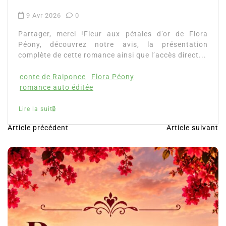
9 Avr 2026
0
Partager, merci !Fleur aux pétales d’or de Flora
Péony, découvrez notre avis, la présentation
complète de cette romance ainsi que l’accès direct...
conte de Raiponce
Flora Péony
romance auto éditée
Lire la suite
Article précédent
Article suivant
N
a
v
i
g
a
t