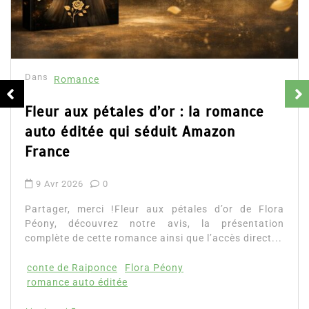
Collector Dear You (Intégrale) –
résumé et avis
16 Fév 2025
0
Partager, merci !Collector Dear You (Intégral
d’Emily Blaine. Voici le résumé du roman, les a
ainsi que l’accès direct au livre. Partager,...
Lire la suite
ra
on
..