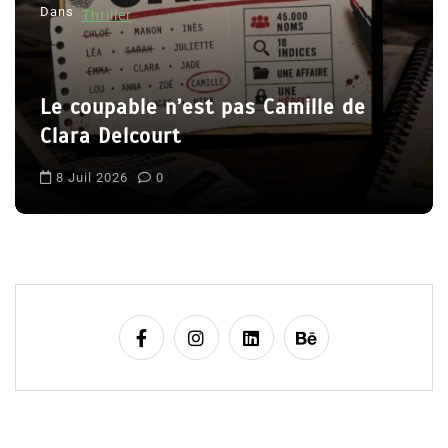
Dans
Thriller
a
r
t
Le coupable n’est pas Camille de
i
Clara Delcourt
c
l
8 Juil 2026
0
e