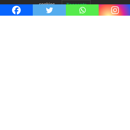
cookies.
J'accepte
Le coupable n’est pas Camille de
Clara Delcourt
0
Romances – l’actualité : été 2026
0
Thrillers – l’actualité : été 2026
0