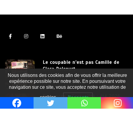
Le coupable n’est pas Camille de
Clara Delcourt
Nous utilisons des cookies afin de vous offrir la meilleure
8 Juil 2026
expérience possible sur notre site. En poursuivant votre
navigation sur ce site, vous acceptez notre utilisation de
Romances – l’actualité : été 2026
cookies.
J'accepte
6 Juil 2026
Thrillers – l’actualité : été 2026