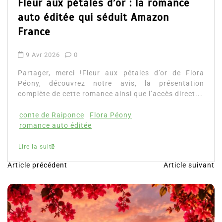
Fleur aux pétales d’or : la romance
auto éditée qui séduit Amazon
France
9 Avr 2026
0
Partager, merci !Fleur aux pétales d’or de Flora
Péony, découvrez notre avis, la présentation
complète de cette romance ainsi que l’accès direct...
conte de Raiponce
Flora Péony
romance auto éditée
Lire la suite
Article précédent
Article suivant
N
a
v
i