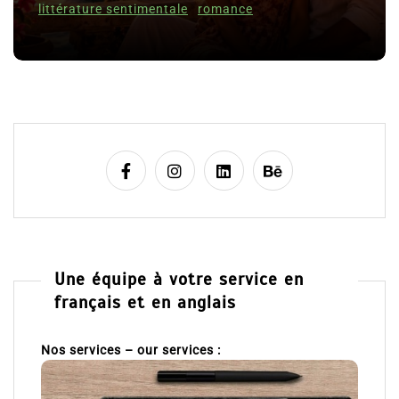
c
littérature sentimentale
romance
l
e
Une équipe à votre service en
français et en anglais
Nos services – our services :