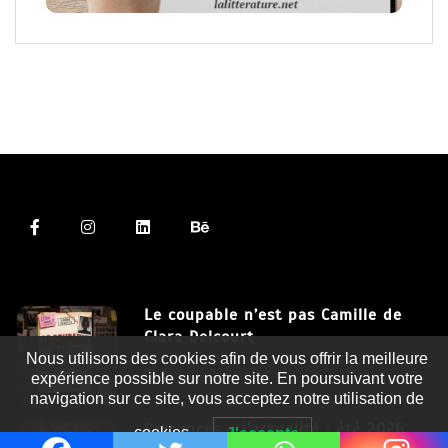
Le coupable n’est pas Camille de
Clara Delcourt
Nous utilisons des cookies afin de vous offrir la meilleure
8 Juil 2026
expérience possible sur notre site. En poursuivant votre
navigation sur ce site, vous acceptez notre utilisation de
Romances – l’actualité : été 2026
cookies.
J'accepte