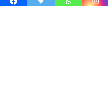
6 Juil 2026
Thrillers – l’actualité : été 2026
4 Juil 2026
Le coupable n’est pas Camille de
Clara Delcourt
0
Romances – l’actualité : été 2026
0