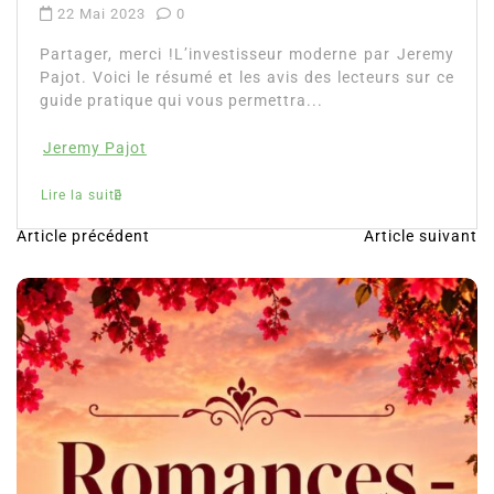
22 Mai 2023
0
Partager, merci !L’investisseur moderne par Jeremy
Pajot. Voici le résumé et les avis des lecteurs sur ce
guide pratique qui vous permettra...
Jeremy Pajot
Lire la suite
Article précédent
Article suivant
N
a
v
i
g
a
t
i