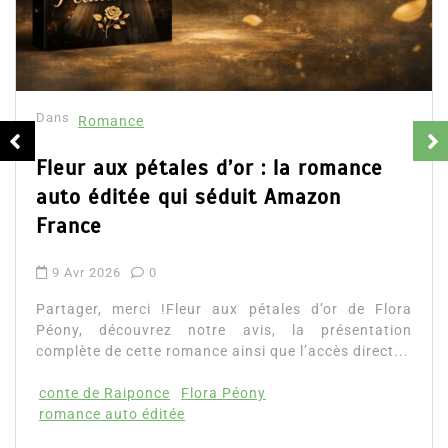
Dans
Romance
Fleur aux pétales d’or : la romance
auto éditée qui séduit Amazon
France
9 Avr 2026
0
Partager, merci !Fleur aux pétales d’or de Flora
Péony, découvrez notre avis, la présentation
complète de cette romance ainsi que l’accès direct...
conte de Raiponce
Flora Péony
romance auto éditée