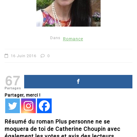
Dans
Romance
16 Juin 2016
0
67
Partages
Partager, merci !
Résumé du roman Plus personne ne se
moquera de toi de Catherine Choupin avec
également les votes et avis des lecteurs.