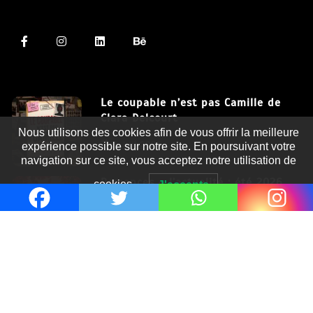
Le coupable n’est pas Camille de
Clara Delcourt
Nous utilisons des cookies afin de vous offrir la meilleure
8 Juil 2026
expérience possible sur notre site. En poursuivant votre
navigation sur ce site, vous acceptez notre utilisation de
Romances – l’actualité : été 2026
cookies.
J'accepte
6 Juil 2026
Thrillers – l’actualité : été 2026
4 Juil 2026