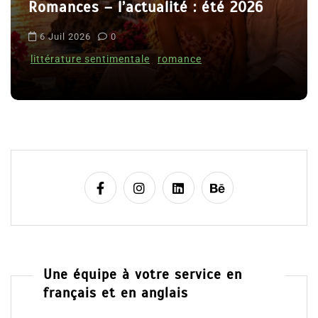
 : été 2026
t
Le coupable n’est pas Ca
i
Clara Delcourt
c
nce
l
8 Juil 2026
0
e
Une équipe à votre service en
français et en anglais