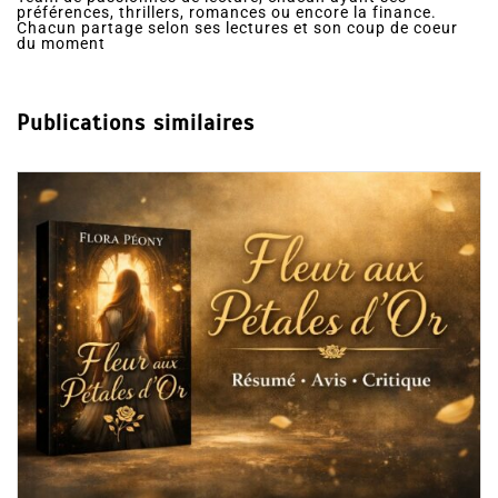
préférences, thrillers, romances ou encore la finance.
Chacun partage selon ses lectures et son coup de coeur
du moment
Publications similaires
Dans
Ro
Collec
résum