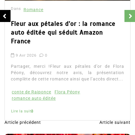
16 Fév
mance
Partage
d’Emily 
aux pétales d’or : la romance
ainsi que
éditée qui séduit Amazon
Lire la su
e
2026
0
, merci !Fleur aux pétales d’or de Flora
découvrez notre avis, la présentation
 de cette romance ainsi que l’accès direct...
e Raiponce
Flora Péony
 auto éditée
ite
Article précédent
Article suivant
N
a