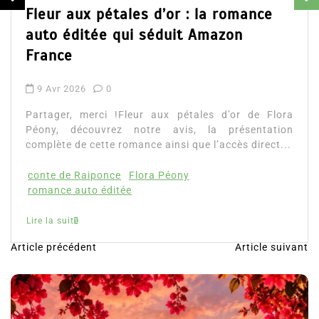
Dans
Romance
Fleur aux pétales d’or : la romance
auto éditée qui séduit Amazon
France
9 Avr 2026
0
Partager, merci !Fleur aux pétales d’or de Flora
Péony, découvrez notre avis, la présentation
complète de cette romance ainsi que l’accès direct...
conte de Raiponce
Flora Péony
romance auto éditée
Lire la suite
Article précédent
Article suivant
N