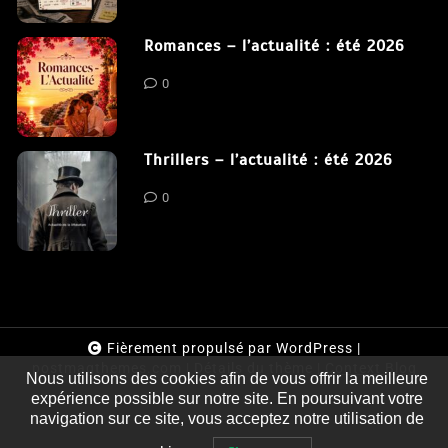
Le coupable n’est pas Camille de
Clara Delcourt
0
Romances – l’actualité : été 2026
0
Thrillers – l’actualité : été 2026
0
Fièrement propulsé par WordPress
|
postmagthemes.com
|
Détails du thème
|
Context Blog