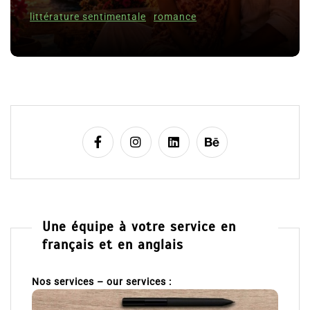
Romances – l’actualité : été 2026
t
i
6 Juil 2026
0
c
littérature sentimentale
romance
l
e
Une équipe à votre service en
français et en anglais