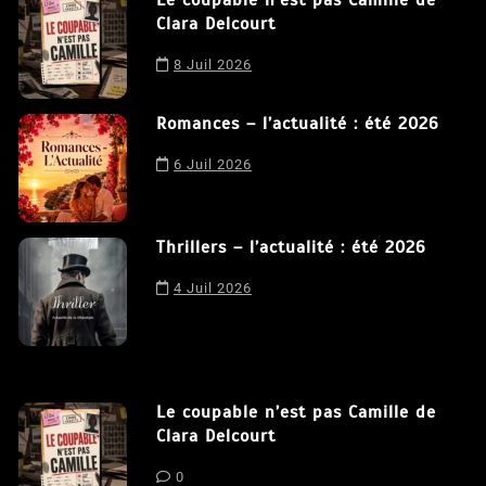
Le coupable n’est pas Camille de
Clara Delcourt
Nous utilisons des cookies afin de vous offrir la meilleure
8 Juil 2026
expérience possible sur notre site. En poursuivant votre
navigation sur ce site, vous acceptez notre utilisation de
Romances – l’actualité : été 2026
cookies.
J'accepte
6 Juil 2026
Thrillers – l’actualité : été 2026
4 Juil 2026