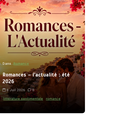
Dans
Romance
Romances – l’actualité : été
Dans
Thriller
2026
Le coupab
6 Juil 2026
0
de Clara 
littérature sentimentale
romance
8 Juil 2026