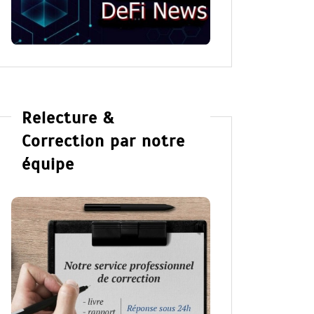
Hannah 
Lire la suite
Lire la su
Relecture &
Correction par notre
équipe