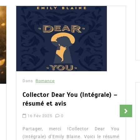
Dans
Romance
Collector Dear You (Intégrale) –
résumé et avis
16 Fév 2025
0
Partager, merci !Collector Dear You
(Intégrale) d’Emily Blaine. Voici le résumé