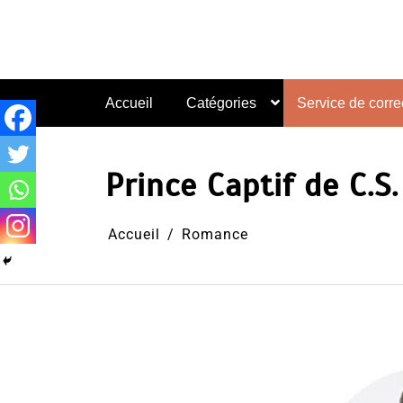
Aller
au
contenu
Accueil
Catégories
Service de correc
Prince Captif de C.S
Accueil
Romance