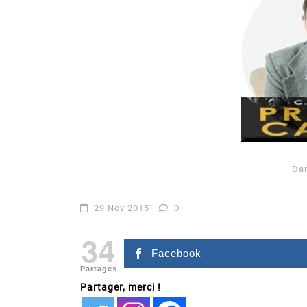
Da
Dans
Romance
Romances – l’actualité : 
29 Nov 2015
0
2026
34
6 Juil 2026
0
Facebook
littérature sentimentale
romance
Partages
Partager, merci !