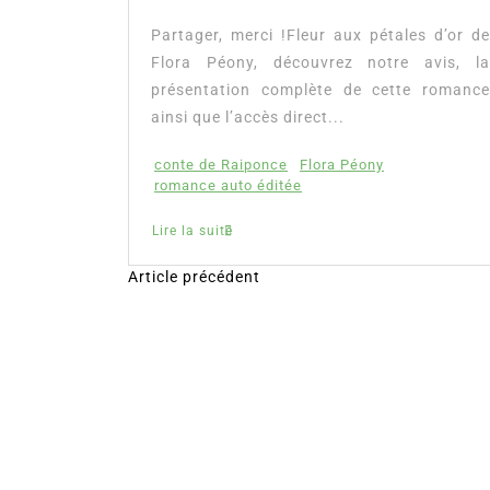
tualité :
es à lire
Partager, merci !Fleur aux pétales d’or de
mour, les
Flora Péony, découvrez notre avis, la
présentation complète de cette romance
ainsi que l’accès direct...
conte de Raiponce
Flora Péony
romance auto éditée
Lire la suite
Article précédent
N
a
v
i
g
a