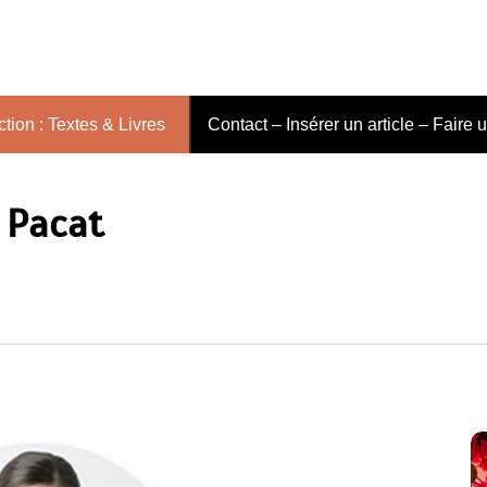
tion : Textes & Livres
Contact – Insérer un article – Faire 
. Pacat