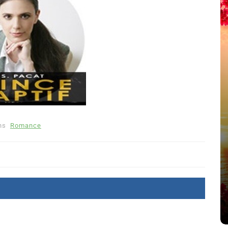
ns
Romance
été
Dans
Thriller
Le coupable n’est pas Camille
de Clara Delcourt
8 Juil 2026
0