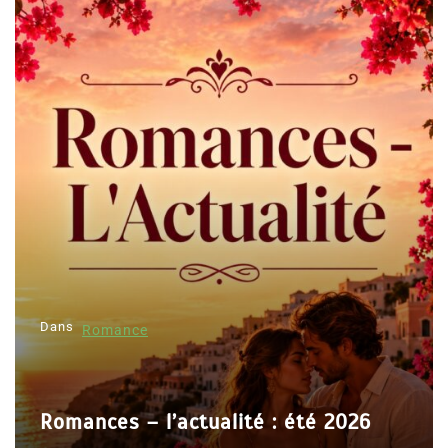
i
g
a
t
i
o
n
d
e
l
Dans
’
Romance
a
r
Romances – l’actualité : été 2026
t