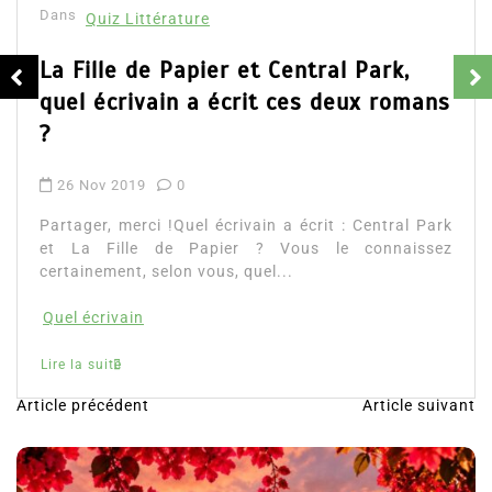
Dans
Quiz Littérature
La Fille de Papier et Central Park,
quel écrivain a écrit ces deux romans
?
26 Nov 2019
0
Partager, merci !Quel écrivain a écrit : Central Park
et La Fille de Papier ? Vous le connaissez
certainement, selon vous, quel...
Quel écrivain
Lire la suite
Article précédent
Article suivant
N
a
v