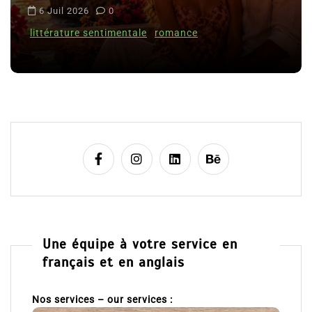
i
6 Juil 2026
0
c
littérature sentimentale
romance
l
e
Une équipe à votre service en
français et en anglais
Nos services – our services :