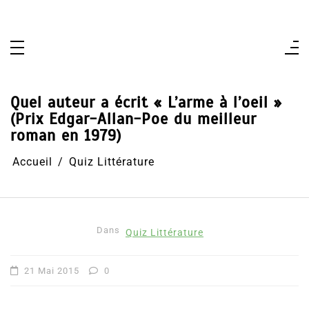
Aller
au
contenu
Quel auteur a écrit « L’arme à l’oeil »
(Prix Edgar-Allan-Poe du meilleur
roman en 1979)
Accueil
Quiz Littérature
Dans
Quiz Littérature
21 Mai 2015
0