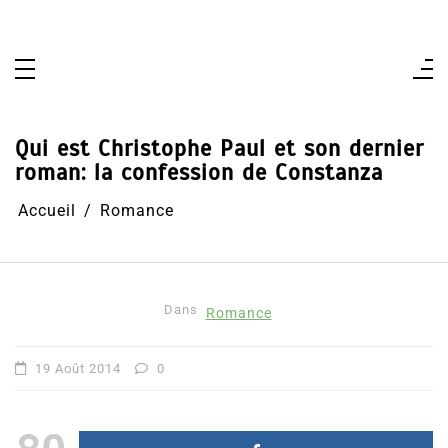
Aller
au
contenu
Qui est Christophe Paul et son dernier
roman: la confession de Constanza
Accueil
Romance
Dans
Romance
19 Août 2014
0
80