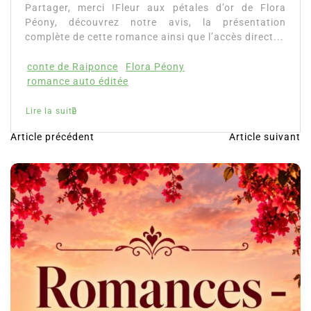
Partager, merci !Fleur aux pétales d’or de Flora
Péony, découvrez notre avis, la présentation
complète de cette romance ainsi que l’accès direct...
conte de Raiponce
Flora Péony
romance auto éditée
Lire la suite
Article précédent
Article suivant
N
a
v
i
g
a
t
i