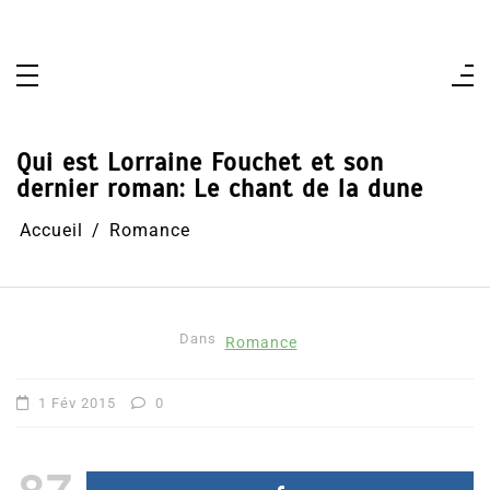
Aller
au
contenu
Qui est Lorraine Fouchet et son
dernier roman: Le chant de la dune
Accueil
Romance
Dans
Romance
1 Fév 2015
0
87