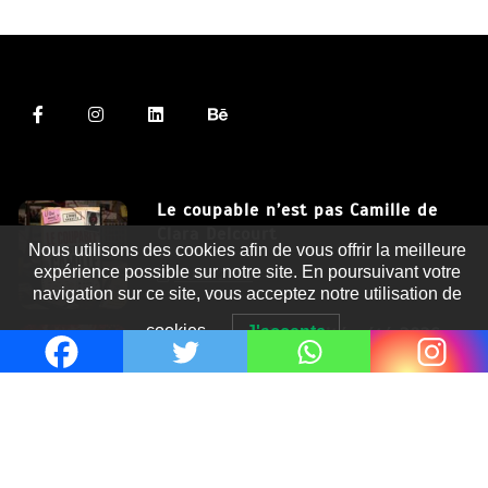
Le coupable n’est pas Camille de
Clara Delcourt
Nous utilisons des cookies afin de vous offrir la meilleure
expérience possible sur notre site. En poursuivant votre
8 Juil 2026
navigation sur ce site, vous acceptez notre utilisation de
cookies.
J'accepte
Romances – l’actualité : été 2026
6 Juil 2026
Thrillers – l’actualité : été 2026