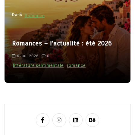
l
Dans
’
Romance
a
r
Romances – l’actualité : été 2026
t
i
6 Juil 2026
0
c
littérature sentimentale
romance
l
e