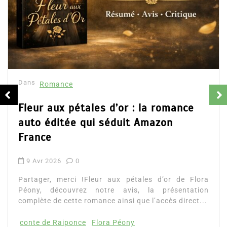
Dans
Romance
Fleur aux pétales d’or : la romance
auto éditée qui séduit Amazon
France
9 Avr 2026
0
Partager, merci !Fleur aux pétales d’or de Flora
Péony, découvrez notre avis, la présentation
complète de cette romance ainsi que l’accès direct...
conte de Raiponce
Flora Péony