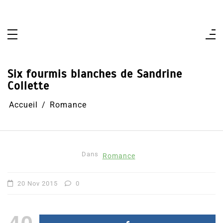
Aller
au
contenu
Six fourmis blanches de Sandrine
Collette
Accueil
Romance
Dans
Romance
20 Nov 2015
0
40