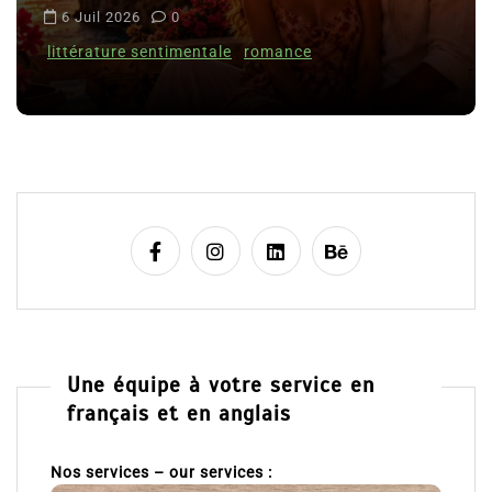
i
6 Juil 2026
0
c
littérature sentimentale
romance
l
e
Une équipe à votre service en
français et en anglais
Nos services – our services :