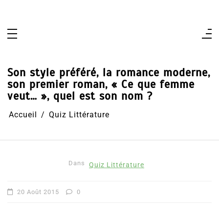
Aller
au
contenu
Son style préféré, la romance moderne,
son premier roman, « Ce que femme
veut… », quel est son nom ?
Accueil
Quiz Littérature
Dans
Quiz Littérature
20 Août 2015
0