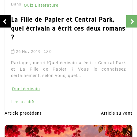
Dans
Quiz Littérature
La Fille de Papier et Central Park,
quel écrivain a écrit ces deux romans
?
26 Nov 2019
0
Partager, merci !Quel écrivain a écrit : Central Park
et La Fille de Papier ? Vous le connaissez
certainement, selon vous, quel...
Quel écrivain
Lire la suite
Article précédent
Article suivant
N
a
v