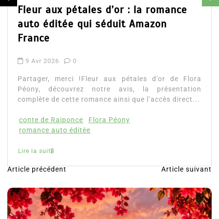
d’Emily Blaine. V
ales d’or : la romance
ainsi que l’accès d
qui séduit Amazon
Lire la suite
!Fleur aux pétales d’or de Flora
z notre avis, la présentation
romance ainsi que l’accès direct...
e
Flora Péony
tée
Article précédent
Article suivant
N
a
v
i