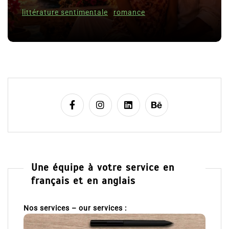
Clara Delcourt
c
l
8 Juil 2026
0
e
Une équipe à votre service en
français et en anglais
Nos services – our services :