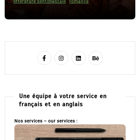
Romances – l’actualité : été 2026
t
i
6 Juil 2026
0
c
littérature sentimentale
romance
l
e
Une équipe à votre service en
français et en anglais