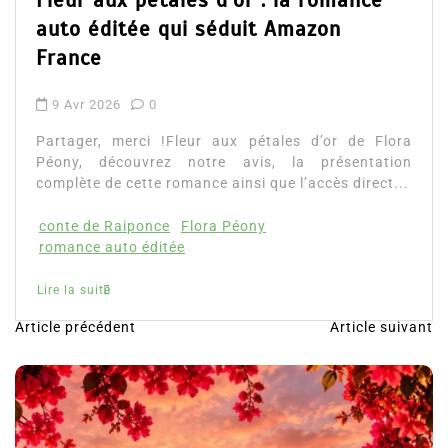
Dans
Romance
Fleur aux pétales d’or : la romance
auto éditée qui séduit Amazon
France
9 Avr 2026
0
Partager, merci !Fleur aux pétales d’or de Flora
Péony, découvrez notre avis, la présentation
complète de cette romance ainsi que l’accès direct...
conte de Raiponce
Flora Péony
romance auto éditée
Lire la suite
Article précédent
Article suivant
N
a