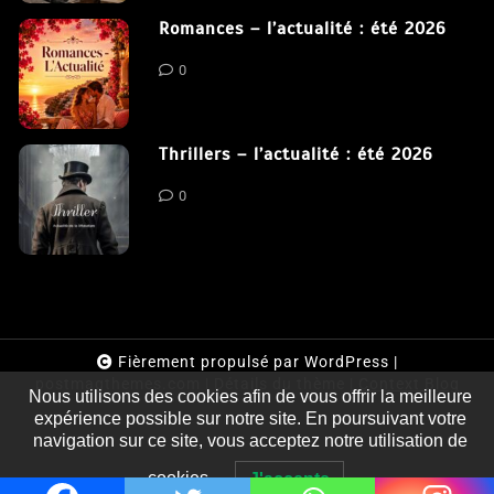
Clara Delcourt
0
Romances – l’actualité : été 2026
0
Thrillers – l’actualité : été 2026
0
Fièrement propulsé par WordPress
|
postmagthemes.com
|
Détails du thème
|
Context Blog