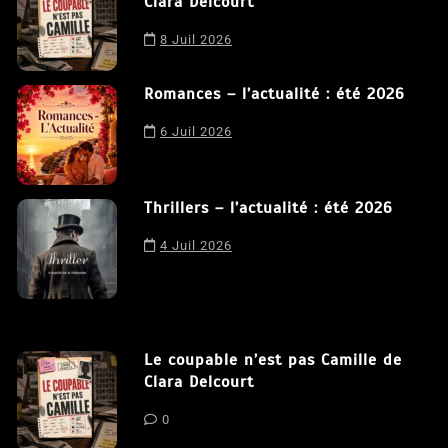
Le coupable n’est pas Camille de
Clara Delcourt
Nous utilisons des cookies afin de vous offrir la meilleure
8 Juil 2026
expérience possible sur notre site. En poursuivant votre
navigation sur ce site, vous acceptez notre utilisation de
Romances – l’actualité : été 2026
cookies.
J'accepte
6 Juil 2026
Thrillers – l’actualité : été 2026
4 Juil 2026
Le coupable n’est pas Camille de