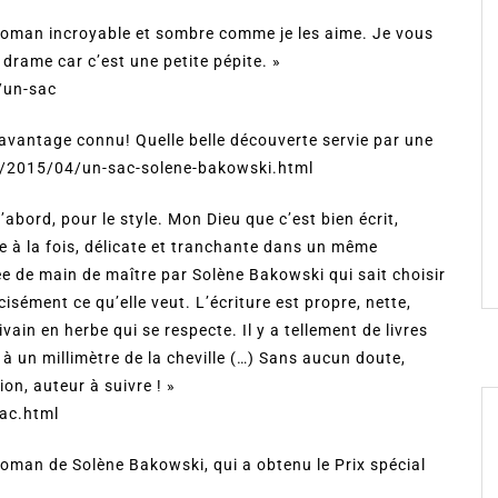
ce roman incroyable et sombre comme je les aime. Je vous
 drame car c’est une petite pépite. »
/un-sac
 davantage connu! Quelle belle découverte servie par une
.fr/2015/04/un-sac-solene-bakowski.html
D’abord, pour le style. Mon Dieu que c’est bien écrit,
ce à la fois, délicate et tranchante dans un même
de main de maître par Solène Bakowski qui sait choisir
écisément ce qu’elle veut. L’écriture est propre, nette,
ain en herbe qui se respecte. Il y a tellement de livres
 à un millimètre de la cheville (…) Sans aucun doute,
on, auteur à suivre ! »
sac.html
roman de Solène Bakowski, qui a obtenu le Prix spécial