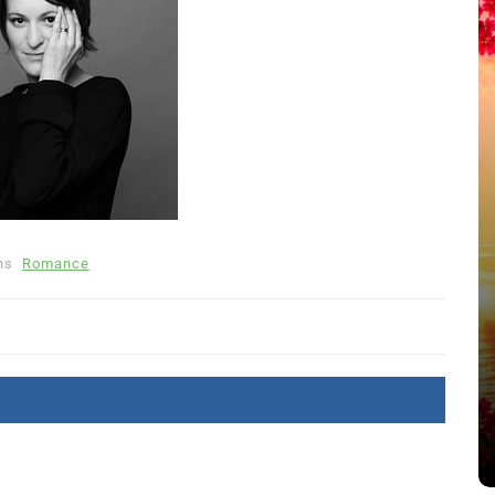
ns
Romance
été
Dans
Thriller
Le coupable n’est pas Camille
de Clara Delcourt
8 Juil 2026
0