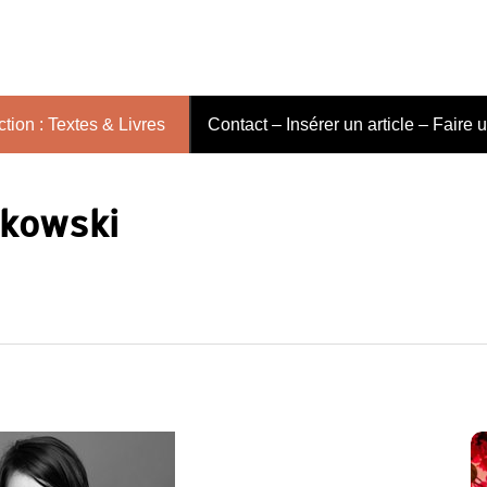
tion : Textes & Livres
Contact – Insérer un article – Faire 
akowski