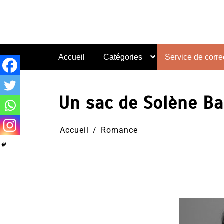
Aller
au
contenu
Accueil
Catégories
Service de correc
Un sac de Solène B
Accueil
Romance