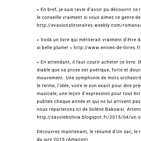
« En bref, je suis ravie d’avoir pu découvrir 
le conseille vraiment si vous aimez ce genre de
http://evasionslitteraires.weebly.com/romans
« Voilà un livre qui mériterait vraiment d’être
si belle plume! » http://www.envies-de-livres
« En attendant, il faut courir acheter ce livre. 
diable que sa prose est poétique, forte et dou
mouvement. Une symphonie de mots orchestrée 
le terme, l’idée, voire le son exact pour dire pr
musicale, une leçon d’expression pour tout écriv
publiés chaque année et qui ne lui arrivent pas
nous reparlerons ici de Solène Bakowsi. Attenti
http://savoiebolivia.blogspot.fr/2015/04/un-
Découvrez maintenant, le résumé d’Un sac, le 
du jury 2015 (Amazon)