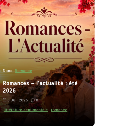
Dans
Romance
Romances – l’actualité : été
Dans
Thriller
2026
Le coupab
6 Juil 2026
0
de Clara 
littérature sentimentale
romance
8 Juil 2026