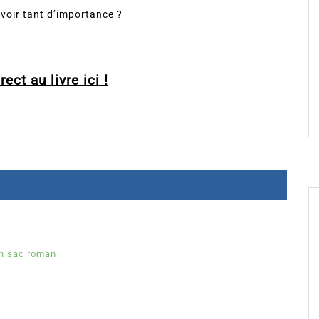
voir tant d’importance ?
ect au livre ici !
n sac roman