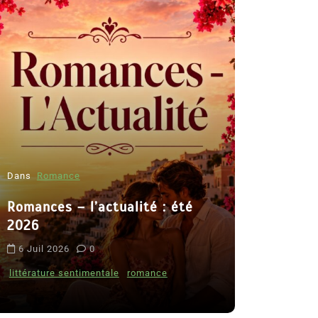
Dans
Romance
Romances – l’actualité : été
Dans
Thriller
2026
Le coupab
6 Juil 2026
0
de Clara 
littérature sentimentale
romance
8 Juil 2026