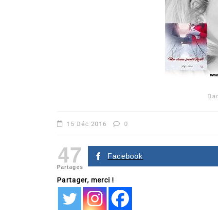
Da
Dans
Romance
15 Déc 2016
0
Romances – l’actualité : 
47
2026
Facebook
Partages
6 Juil 2026
0
Partager, merci !
littérature sentimentale
romance