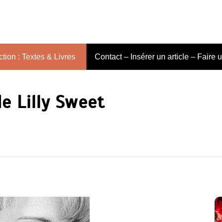
tion : Textes & Livres
Contact – Insérer un article – Faire 
e Lilly Sweet