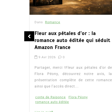
Dans
Romance
été
Fleur aux pétales d’or : la
romance auto éditée qui séduit
Amazon France
9 Avr 2026
0
tualité :
es à lire
Partager, merci !Fleur aux pétales d’or de
mour, les
Flora Péony, découvrez notre avis, la
présentation complète de cette romance
ainsi que l’accès direct...
conte de Raiponce
Flora Péony
romance auto éditée