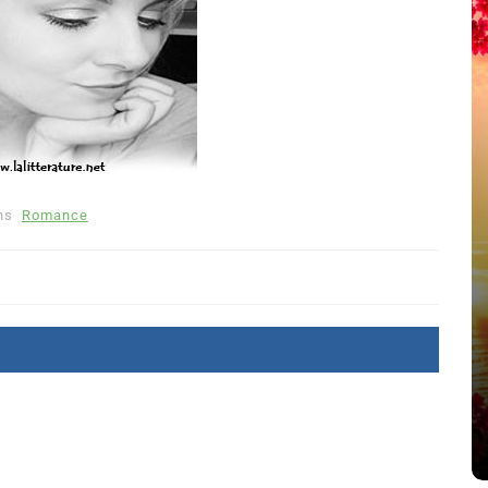
ns
Romance
été
Dans
Thriller
Le coupable n’est pas Camille
de Clara Delcourt
8 Juil 2026
0