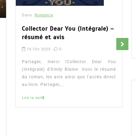
Dans
Romance
Collector Dear You (Intégrale) –
résumé et avis
16 Fév 2025
0
Partager, merci !Collector Dear You
(Intégrale) d’Emily Blaine. Voici le résumé
du roman, les avis ainsi que l’accès direct
au livre. Partager,...
Lire la suite