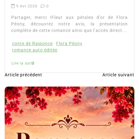
9 Avr 2026
0
Partager, merci !Fleur aux pétales d’or de Flora
Péony, découvrez notre avis, la présentation
complète de cette romance ainsi que l’accès direct...
conte de Raiponce
Flora Péony
romance auto éditée
Lire la suite
Article précédent
Article suivant
N
a
v
i
g
a
t