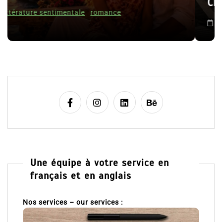
Clara Delcourt
c
l
8 Juil 2026
0
e
Une équipe à votre service en
français et en anglais
Nos services – our services :