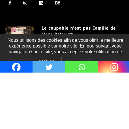
Le coupable n’est pas Camille de
Clara Delcourt
Nous utilisons des cookies afin de vous offrir la meilleure
8 Juil 2026
expérience possible sur notre site. En poursuivant votre
navigation sur ce site, vous acceptez notre utilisation de
Romances – l’actualité : été 2026
cookies.
J'accepte
6 Juil 2026
Thrillers – l’actualité : été 2026
4 Juil 2026