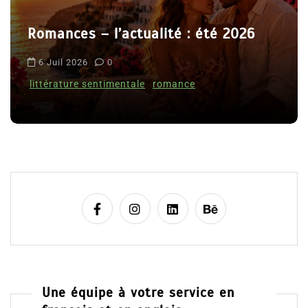
r
l’actualité : été 2026
t
Le coupable n’
i
0
Clara Delcourt
c
imentale
romance
l
8 Juil 2026
0
e
Une équipe à votre service en