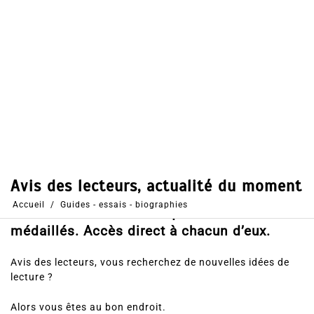
Dans
Guides - essais - biographies
28 Mai 2020
0
40
Partages
Partager, merci !
Avis des lecteurs, découvrez l’actualité du
moment avec les livres qui viennent d’être
médaillés. Accès direct à chacun d’eux.
Avis des lecteurs, vous recherchez de nouvelles idées de
lecture ?