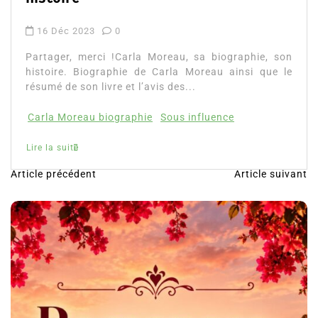
7 Nov 2023
0
Partager, merci !Apprendre à investir dans les
cryptomonnaies. Découvrez le résumé du livre, ce
que vous apprendrez, les avis et l’accès direct...
apprendre à investir
cryptomonnaies
Lire la suite
Article précédent
Article suivant
N
a
v
i
g
a