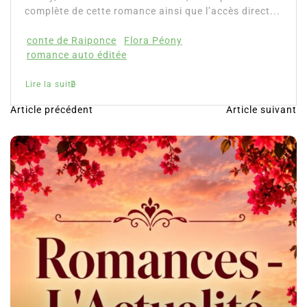
complète de cette romance ainsi que l’accès direct...
conte de Raiponce
Flora Péony
romance auto éditée
Lire la suite
Article précédent
Article suivant
N
a
v
i
g
a
t
i
o
n