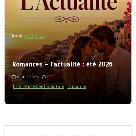
d
e
l
Dans
’
Romance
a
r
Romances – l’actualité : été 2026
t
i
6 Juil 2026
0
c
littérature sentimentale
romance
l
e