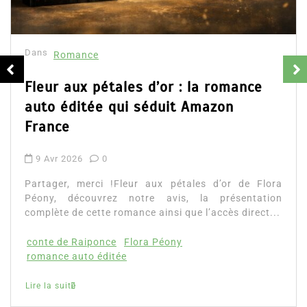
Dans
Romance
Fleur aux pétales d’or : la romance
auto éditée qui séduit Amazon
France
9 Avr 2026
0
Partager, merci !Fleur aux pétales d’or de Flora
Péony, découvrez notre avis, la présentation
complète de cette romance ainsi que l’accès direct...
conte de Raiponce
Flora Péony
romance auto éditée
Lire la suite