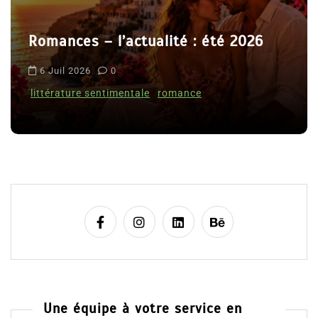
a
r
l’actualité : été 2026
t
Le coupable n’
i
0
Clara Delcourt
c
imentale
romance
l
8 Juil 2026
0
e
Une équipe à votre service en