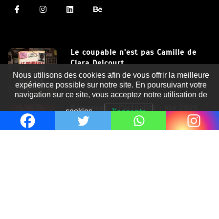
Le coupable n’est pas Camille de
Clara Delcourt
Nous utilisons des cookies afin de vous offrir la meilleure
8 Juil 2026
expérience possible sur notre site. En poursuivant votre
navigation sur ce site, vous acceptez notre utilisation de
Romances – l’actualité : été 2026
cookies.
J'accepte
6 Juil 2026
Thrillers – l’actualité : été 2026
4 Juil 2026