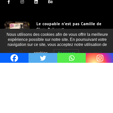
Le coupable n’est pas Camille de
Clara Delcourt
Nous utilisons des cookies afin de vous offrir la meilleure
8 Juil 2026
expérience possible sur notre site. En poursuivant votre
navigation sur ce site, vous acceptez notre utilisation de
Romances – l’actualité : été 2026
cookies.
J'accepte
6 Juil 2026
Thrillers – l’actualité : été 2026
4 Juil 2026