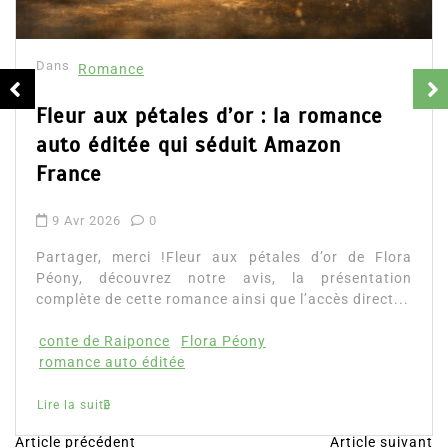
Dans
Romance
Fleur aux pétales d’or : la romance
auto éditée qui séduit Amazon
France
9 Avr 2026
0
Partager, merci !Fleur aux pétales d’or de Flora
Péony, découvrez notre avis, la présentation
complète de cette romance ainsi que l’accès direct...
conte de Raiponce
Flora Péony
romance auto éditée
Lire la suite
Article précédent
Article suivant