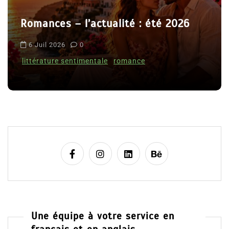
r
l’actualité : été 2026
t
Le coupable n’
i
0
Clara Delcourt
c
imentale
romance
l
8 Juil 2026
0
e
Une équipe à votre service en