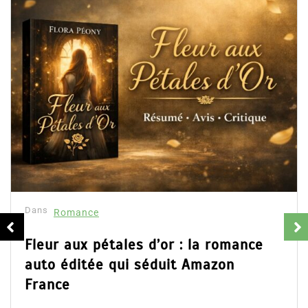
Dans
Roman
Collector
résumé et
16 Fév 2025
ce
Partager, me
d’Emily Blai
 pétales d’or : la romance
ainsi que l’ac
ée qui séduit Amazon
Lire la suite