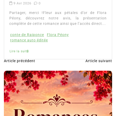
0
rci !Fleur aux pétales d’or de Flora
uvrez notre avis, la présentation
ette romance ainsi que l’accès direct...
ponce
Flora Péony
 éditée
Article précédent
Article suivant
N
a
v
i
g
a
t