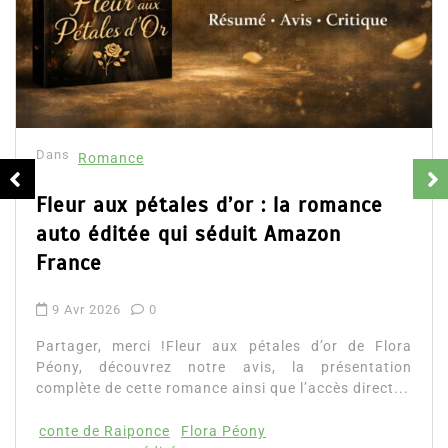
Dans
Romance
Fleur aux pétales d’or : la romance
auto éditée qui séduit Amazon
France
9 Avr 2026
0
Partager, merci !Fleur aux pétales d’or de Flora
Péony, découvrez notre avis, la présentation
complète de cette romance ainsi que l’accès direct...
conte de Raiponce
Flora Péony