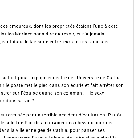
des amoureux, dont les propriétés étaient l’une à côté
joint les Marines sans dire au revoir, et n’a jamais
geant dans le lac situé entre leurs terres familiales
istant pour l’équipe équestre de l’Université de Cathia.
ir le poste met le pied dans son écurie et fait arrêter son
ntrer sur l’équipe quand son ex-amant – le sexy
ir dans sa vie ?
est terminée par un terrible accident d’équitation. Plutôt
s le soleil de Floride à entrainer des chevaux pour des
 dans la ville enneigée de Cathia, pour panser ses
 Il supportera l’accueil glacial de John si cela signifie