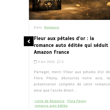
Dans
Romance
été
Fleur aux pétales d’or : la
romance auto éditée qui séduit
Amazon France
9 Avr 2026
0
tualité :
es à lire
Partager, merci !Fleur aux pétales d’or de
mour, les
Flora Péony, découvrez notre avis, la
présentation complète de cette romance
ainsi que l’accès direct...
conte de Raiponce
Flora Péony
romance auto éditée