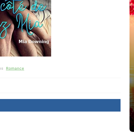
ns
Romance
été
Dans
Thriller
Le coupable n’est pas Camille
de Clara Delcourt
8 Juil 2026
0