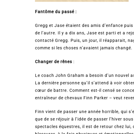
Fantôme du passé :
Gregg et Jase étaient des amis d’enfance puis 
de l’autre. Il y a dix ans, Jase est parti et a re
contacté Gregg. Puis, un jour, il réapparait, na
comme si les choses n’avaient jamais changé.
Changer de rênes
:
Le coach John Graham a besoin d’un nouvel ass
La dernière personne qu’il s’attend à voir obten
cœur de battre. Comment est-il censé se conce
entraîneur de chevaux Finn Parker – veut reven
Finn vient de passer une année horrible, qui s’
que de se réjouir à l’idée de passer l’hiver sou
spectacles équestres, il est de retour chez lui,
blessures, à la fois physiques et émotionnelles.