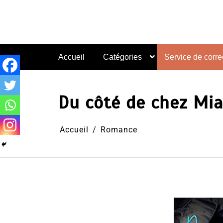
Aller
au
contenu
Accueil
Catégories
Service de correc
Du côté de chez Mi
Accueil
Romance