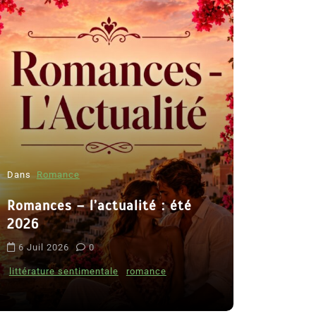
Dans
Romance
Romances – l’actualité : été
Dans
Thriller
2026
Le coupab
6 Juil 2026
0
de Clara 
littérature sentimentale
romance
8 Juil 2026