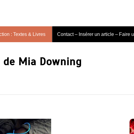
tion : Textes & Livres
Contact – Insérer un article – Faire 
a de Mia Downing