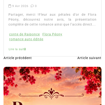
Article précédent
Article suivant
N
a
v
i
g
a
t