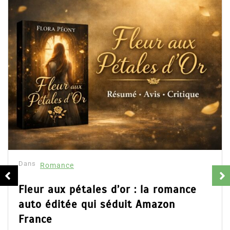
Dans
Romance
Collector Dear You (Intégrale) –
résumé et avis
16 Fév 2025
0
Partager, merci !Collector Dear You (Intégrale)
d’Emily Blaine. Voici le résumé du roman, les avis
ainsi que l’accès direct au livre. Partager,...
Lire la suite