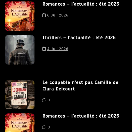
Romances – l’actualité : été 2026
Nous utilisons des cookies afin de vous offrir la meilleure
expérience possible sur notre site. En poursuivant votre
6 Juil 2026
navigation sur ce site, vous acceptez notre utilisation de
cookies.
J'accepte
Thrillers – l’actualité : été 2026
4 Juil 2026
Le coupable n’est pas Camille de
Clara Delcourt
0
Romances – l’actualité : été 2026
0