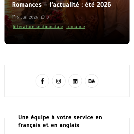
Romances – l’actualité : été 2026
t
i
6 Juil 2026
0
c
littérature sentimentale
romance
l
e
Une équipe à votre service en
français et en anglais