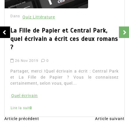
Dans
Quiz Littérature
La Fille de Papier et Central Park,
quel écrivain a écrit ces deux romans
?
26 Nov 2019
0
Partager, merci !Quel écrivain a écrit : Central Park
et La Fille de Papier ? Vous le connaissez
certainement, selon vous, quel...
Quel écrivain
Lire la suite
Article précédent
Article suivant
N