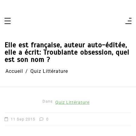
Aller
au
contenu
Elle est française, auteur auto-éditée,
elle a écrit: Troublante obsession, quel
est son nom ?
Accueil
Quiz Littérature
Dans
Quiz Littérature
11 Sep 2015
0