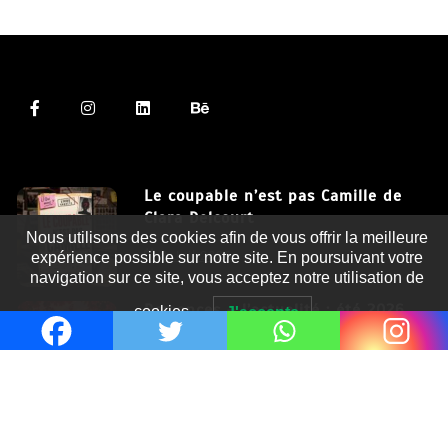
Le coupable n’est pas Camille de
Clara Delcourt
Nous utilisons des cookies afin de vous offrir la meilleure
8 Juil 2026
expérience possible sur notre site. En poursuivant votre
navigation sur ce site, vous acceptez notre utilisation de
Romances – l’actualité : été 2026
cookies.
J'accepte
6 Juil 2026
Thrillers – l’actualité : été 2026