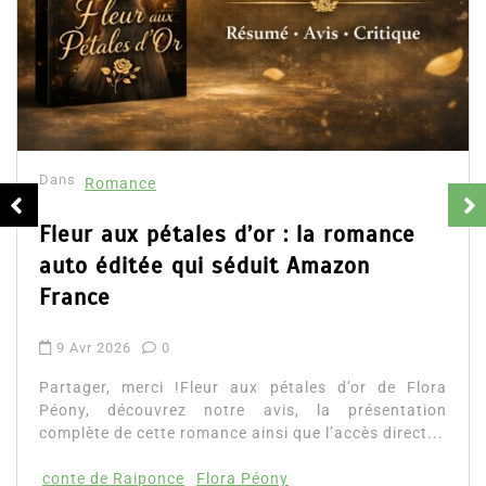
Dans
Romance
Fleur aux pétales d’or : la romance
auto éditée qui séduit Amazon
France
9 Avr 2026
0
Partager, merci !Fleur aux pétales d’or de Flora
Péony, découvrez notre avis, la présentation
complète de cette romance ainsi que l’accès direct...
conte de Raiponce
Flora Péony