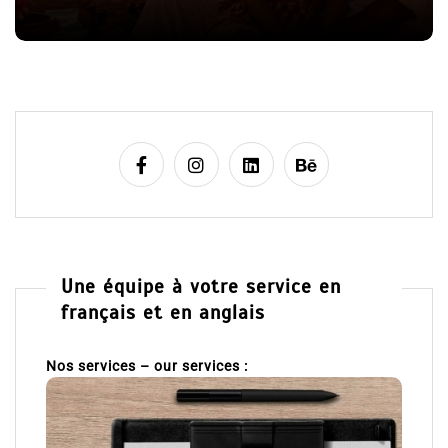
l
8 Jui
e
Une équipe à votre service en
français et en anglais
Nos services – our services :