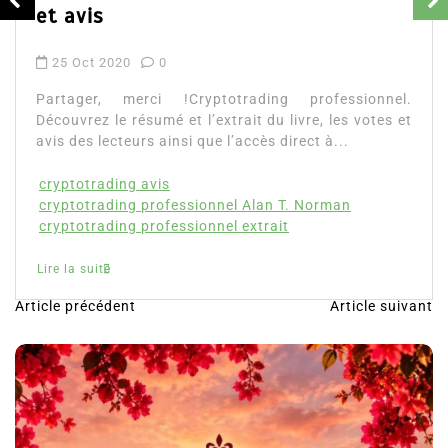
et avis
25 Oct 2020
0
Partager, merci !Cryptotrading professionnel.
Découvrez le résumé et l’extrait du livre, les votes et
avis des lecteurs ainsi que l’accès direct à...
cryptotrading avis
cryptotrading professionnel Alan T. Norman
cryptotrading professionnel extrait
Lire la suite
Article précédent
Article suivant
N
a
v
i
g