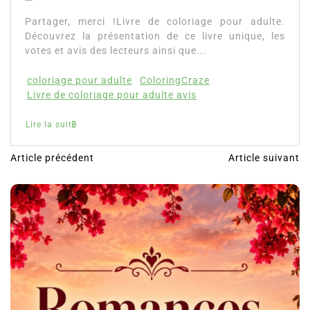
Partager, merci !Livre de coloriage pour adulte.
Découvrez la présentation de ce livre unique, les
votes et avis des lecteurs ainsi que...
coloriage pour adulte
ColoringCraze
Livre de coloriage pour adulte avis
Lire la suite
Article précédent
Article suivant
N
a
v
i
g
a
t