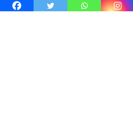
J'accepte
6 Juil 2026
Thrillers – l’actualité : été 2026
4 Juil 2026
Le coupable n’est pas Camille de
Clara Delcourt
0
Romances – l’actualité : été 2026
0