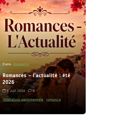
Dans
Romance
Romances – l’actualité : été
Dans
Thriller
2026
Le coupab
6 Juil 2026
0
de Clara 
littérature sentimentale
romance
8 Juil 2026