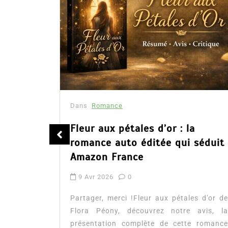
Dans
Romance
été
Fleur aux pétales d’or : la
romance auto éditée qui séduit
Amazon France
9 Avr 2026
0
tualité :
es à lire
Partager, merci !Fleur aux pétales d’or de
mour, les
Flora Péony, découvrez notre avis, la
présentation complète de cette romance