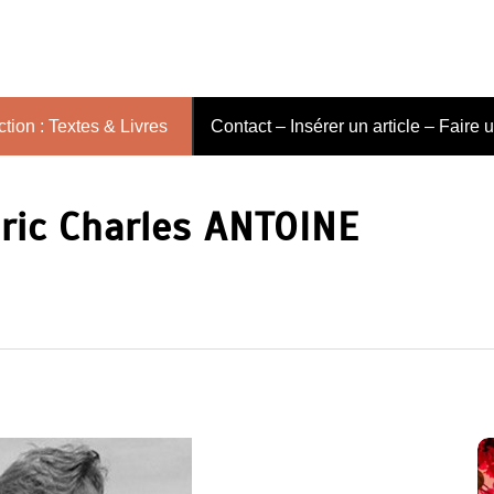
tion : Textes & Livres
Contact – Insérer un article – Faire 
édric Charles ANTOINE