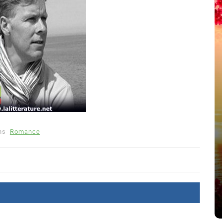
ns
Romance
été
Dans
Thriller
Le coupable n’est pas Camille
de Clara Delcourt
8 Juil 2026
0