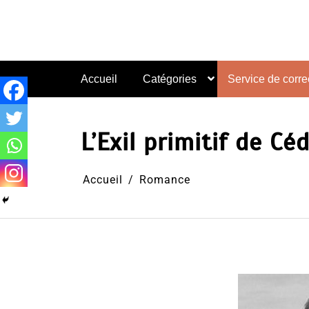
Aller
au
contenu
Accueil
Catégories
Service de correc
L’Exil primitif de C
Accueil
Romance