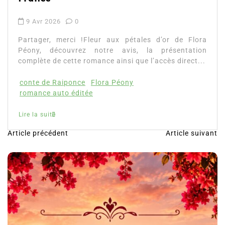
Avr 2026
0
ager, merci !Fleur aux pétales d’or de Flora
ny, découvrez notre avis, la présentation
lète de cette romance ainsi que l’accès direct...
te de Raiponce
Flora Péony
ance auto éditée
la suite
Article précédent
Article suivant
N
a
v
i
g
a