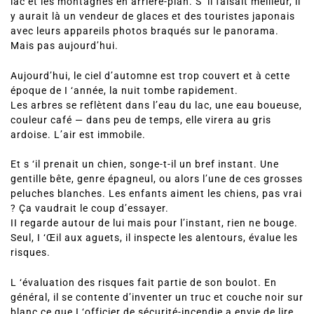
lac et les montagnes en arrière-plan. S ‘il faisait meilleur, il
y aurait là un vendeur de glaces et des touristes japonais
avec leurs appareils photos braqués sur le panorama.
Mais pas aujourd’hui.
Aujourd’hui, le ciel d’automne est trop couvert et à cette
époque de I ‘année, la nuit tombe rapidement.
Les arbres se reflètent dans l’eau du lac, une eau boueuse,
couleur café — dans peu de temps, elle virera au gris
ardoise. L’air est immobile.
Et s ‘il prenait un chien, songe-t-il un bref instant. Une
gentille bête, genre épagneul, ou alors l’une de ces grosses
peluches blanches. Les enfants aiment les chiens, pas vrai
? Ça vaudrait le coup d’essayer.
II regarde autour de lui mais pour l’instant, rien ne bouge.
Seul, I ‘Œil aux aguets, il inspecte les alentours, évalue les
risques.
L ‘évaluation des risques fait partie de son boulot. En
général, il se contente d’inventer un truc et couche noir sur
blanc ce que I ‘officier de sécurité-incendie a envie de lire,