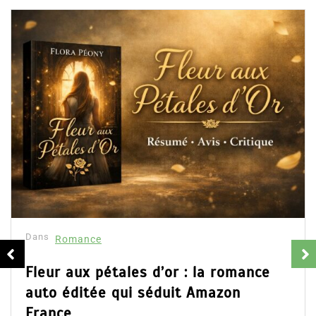
Dan
Col
rés
16
s
Romance
Part
d’Em
ur aux pétales d’or : la romance
ains
o éditée qui séduit Amazon
Lire 
ance