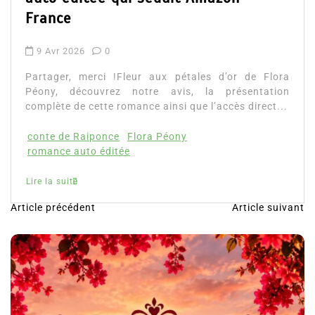
Lire la su
e
2026
0
, merci !Fleur aux pétales d’or de Flora
découvrez notre avis, la présentation
 de cette romance ainsi que l’accès direct...
e Raiponce
Flora Péony
 auto éditée
ite
Article précédent
Article suivant
N
a
v
i
g