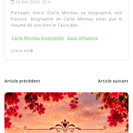
16 Déc 2023
0
Partager, merci !Carla Moreau, sa biographie, son
histoire. Biographie de Carla Moreau ainsi que le
résumé de son livre et l’avis des...
Carla Moreau biographie
Sous influence
Lire la suite
Article précédent
Article suivant
N
a
v
i
g
a